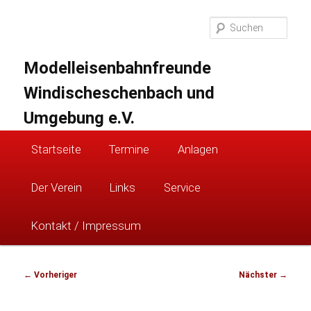
Zum
primären
Suc
Inhalt
springen
Modelleisenbahnfreunde
Windischeschenbach und
Umgebung e.V.
Hauptmenü
Startseite
Termine
Anlagen
Der Verein
Links
Service
Kontakt / Impressum
Beitragsnavigation
←
Vorheriger
Nächster
→