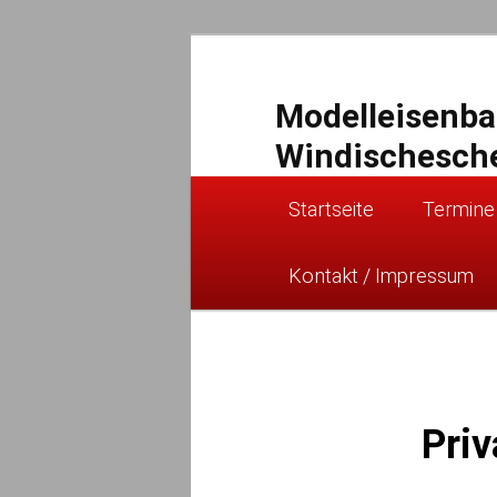
Zum
primären
Inhalt
Modelleisenb
springen
Windischesch
Hauptmenü
Startseite
Termine
Kontakt / Impressum
Priv