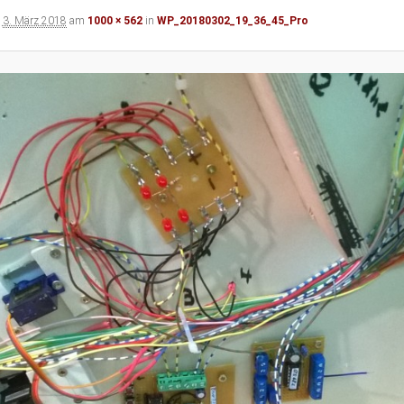
t
3. März 2018
am
1000 × 562
in
WP_20180302_19_36_45_Pro