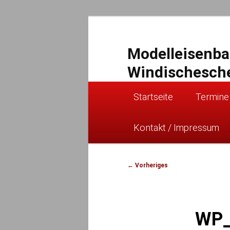
Zum
primären
Inhalt
Modelleisenb
springen
Windischesch
Hauptmenü
Startseite
Termine
Kontakt / Impressum
Bilder-
← Vorheriges
Navigation
WP_