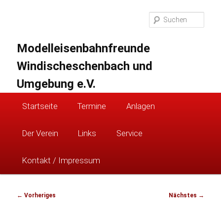
Zum
primären
Suc
Inhalt
springen
Modelleisenbahnfreunde
Windischeschenbach und
Umgebung e.V.
Hauptmenü
Startseite
Termine
Anlagen
Der Verein
Links
Service
Kontakt / Impressum
Bilder-
← Vorheriges
Nächstes →
Navigation