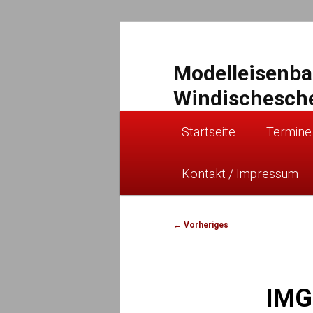
Zum
primären
Inhalt
Modelleisenb
springen
Windischesch
Hauptmenü
Startseite
Termine
Kontakt / Impressum
Bilder-
← Vorheriges
Navigation
IMG