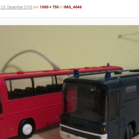
t
26. Dezember 2018
am
1000 × 750
in
IMG_4646