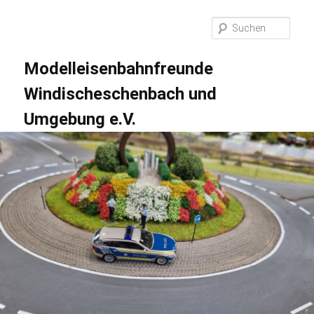
Zum
primären
Suc
Inhalt
springen
Modelleisenbahnfreunde
Windischeschenbach und
Umgebung e.V.