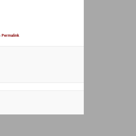
n
Permalink
.