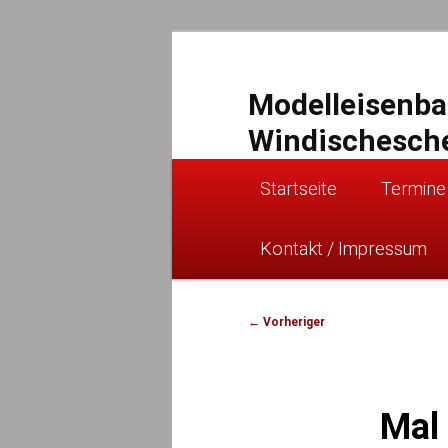
Zum
primären
Inhalt
Modelleisenb
springen
Windischesch
Hauptmenü
Startseite
Termine
Kontakt / Impressum
Beitragsnavigation
←
Vorheriger
Mal