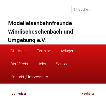
Zum
primären
Suc
Inhalt
springen
Modelleisenbahnfreunde
Windischeschenbach und
Umgebung e.V.
Hauptmenü
Startseite
Termine
Anlagen
Der Verein
Links
Service
Kontakt / Impressum
Beitragsnavigation
←
Vorheriger
Nächster
→