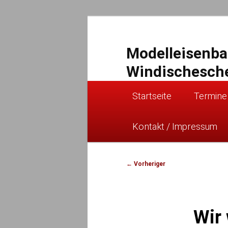
Zum
primären
Inhalt
Modelleisenb
springen
Windischesch
Hauptmenü
Startseite
Termine
Kontakt / Impressum
Beitragsnavigation
←
Vorheriger
Wir 