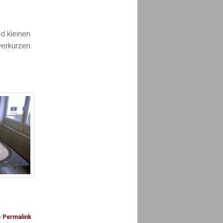
d kleinen
verkürzen.
n
Permalink
.