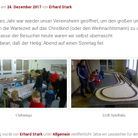
ht am
24. Dezember 2017
von
Erhard Stark
es Jahr war wieder unser Vereinsheim geöffnet, um den großen un
 die Wartezeit auf das Christkind (oder den Weihnachtsmann) zu 
asse der Besucher heute waren wir selbst überrascht.
aran, daß der Heilig´ Abend auf einen Sonntag fiel.
Clubanlage
LGB Spielbahn
ag wurde von
Erhard Stark
unter
Allgemein
veröffentlicht. Setze ein Lesezeichen für de