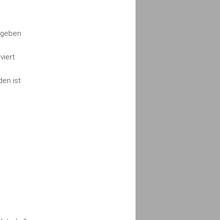
r geben
viert
en ist