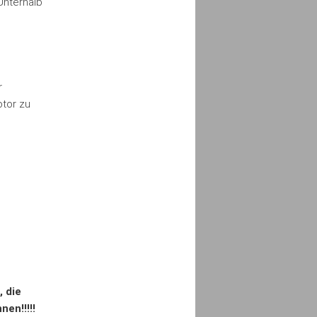
Unterhalb
r
otor zu
 die
en!!!!!