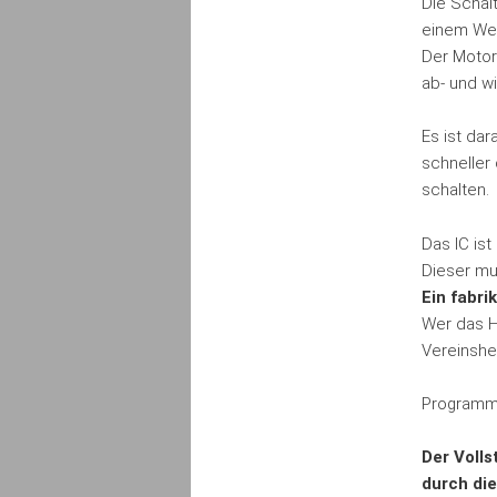
Die Schal
einem Wer
Der Motor
ab- und w
Es ist da
schneller
schalten.
Das IC ist
Dieser mu
Ein fabri
Wer das H
Vereinsh
Programmi
Der Volls
durch die