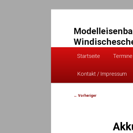
Zum
primären
Inhalt
Modelleisenb
springen
Windischesch
Hauptmenü
Startseite
Termine
Kontakt / Impressum
Beitragsnavigation
←
Vorheriger
Akk