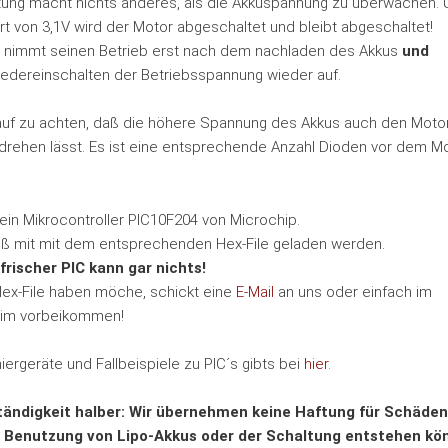
tung macht nichts anderes, als die Akkuspannung zu überwachen. 
t von 3,1V wird der Motor abgeschaltet und bleibt abgeschaltet!
 nimmt seinen Betrieb erst nach dem nachladen des Akkus
und
iedereinschalten der Betriebsspannung wieder auf.
rauf zu achten, daß die höhere Spannung des Akkus auch den Moto
 drehen lässt. Es ist eine entsprechende Anzahl Dioden vor dem M
 ein Mikrocontroller PIC10F204 von Microchip.
ß mit mit dem entsprechenden Hex-File geladen werden.
kfrischer PIC kann gar nichts!
ex-File haben möche, schickt eine
E-Mail
an uns oder einfach im
eim vorbeikommen!
ergeräte und Fallbeispiele zu PIC´s gibts bei
hier
.
tändigkeit halber: Wir übernehmen keine Haftung für Schäden,
 Benutzung von Lipo-Akkus oder der Schaltung entstehen könn