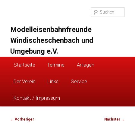
Zum
primären
Suc
Inhalt
springen
Modelleisenbahnfreunde
Windischeschenbach und
Umgebung e.V.
Hauptmenü
Startseite
Termine
Anlagen
Der Verein
Links
Service
Kontakt / Impressum
Beitragsnavigation
←
Vorheriger
Nächster
→