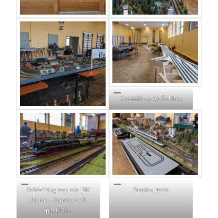
Ausstellung im Rohbau
Schnellzug von vor 100
Paradestrecke
Jahren – damals noch
pünklich.