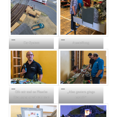
Car System
Ausstellung
Gib mir mal ne Flasche
„Also gestern gings
Bier, sonst streik ich hier!
noch?!“