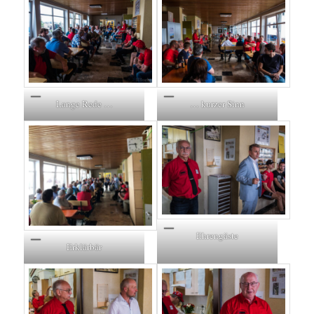
Lange Rede …
… kurzer Sinn
Ehrengäste
Erklärbär