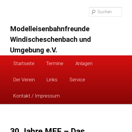
Zum
primären
Suc
Inhalt
springen
Modelleisenbahnfreunde
Windischeschenbach und
Umgebung e.V.
Hauptmenü
Startseite
Termine
Anlagen
Der Verein
Links
Service
Kontakt / Impressum
30 Jahre MEF – Das